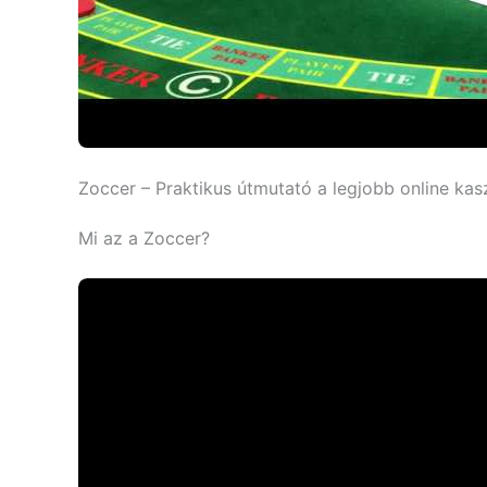
Zoccer – Praktikus útmutató a legjobb online ka
Mi az a Zoccer?