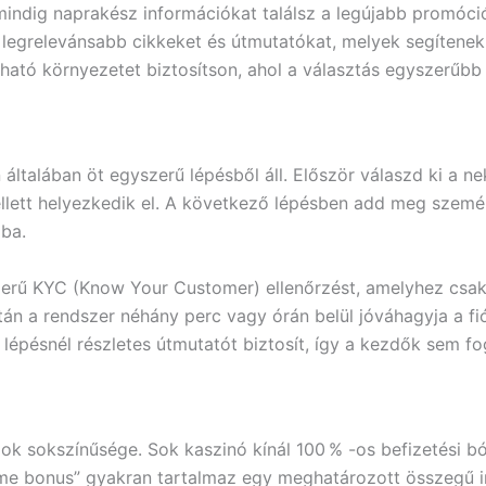
mindig naprakész információkat találsz a legújabb promóci
legrelevánsabb cikkeket és útmutatókat, melyek segítenek 
ató környezetet biztosítson, ahol a választás egyszerűbb
 általában öt egyszerű lépésből áll. Először válaszd ki a n
llett helyezkedik el. A következő lépésben add meg személy
dba.
szerű KYC (Know Your Customer) ellenőrzést, amelyhez csa
án a rendszer néhány perc vagy órán belül jóváhagyja a fió
épésnél részletes útmutatót biztosít, így a kezdők sem fo
k sokszínűsége. Sok kaszinó kínál 100 % -os befizetési bón
ome bonus” gyakran tartalmaz egy meghatározott összegű 