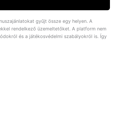
nuszajánlatokat gyűjt össze egy helyen. A
cekkel rendelkező üzemeltetőket. A platform nem
ódokról és a játékosvédelmi szabályokról is. Így