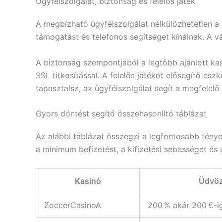
Ügyfélszolgálat, biztonság és felelős játék
A megbízható ügyfélszolgálat nélkülözhetetlen a 
támogatást és telefonos segítséget kínálnak. A v
A biztonság szempontjából a legtöbb ajánlott ka
SSL titkosítással. A felelős játékot elősegítő es
tapasztalsz, az ügyfélszolgálat segít a megfelelő
Gyors döntést segítő összehasonlító táblázat
Az alábbi táblázat összegzi a legfontosabb tény
a minimum befizetést, a kifizetési sebességet és a
Kasinó
Üdvöz
ZoccerCasinoA
200 % akár 200 €-i