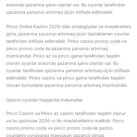
arasında qazanma şansı olanlar var. Bu oyunlar tərəfindən
qazanma şansınızı artırmaq üçün istifadə edilməlidir.
Pinco Online Kazino 2026-dakı strategiyalar və məsləhətlərə
görə, qazanma şansınızı artırmaq üçün dəstəklənən oyunlar
tərəfindən istifadə edilməlidir. Pinko casino promo code və
pinco promo code ilə qazanma şansınızı artırmaq
mümkündür. Pinko az və pinco game tərəfindən təqdim
olunan oyunlar arasında qazanma şansı olanlar var. Bu
oyunlar tərəfindən qazanma şansınızı artırmaq üçün istifadə
edilməlidir. Pinko casino və pinco game tərəfindən təqdim
olunan bonuslarla qazanma şansınızı artırmaq mümkündür.
Qazino oyunları haqqında məlumatlar
Pinco Casino və Pinko az casino tərəfindən təqdim olunur
və bu qazinolar 2026-cı ilin məsləhətlərinə malikdir. Pinco
casino promo code və pinco promo code ilə qazino
oyunlarını oynayaraq məxsusən qazanclı olmaq