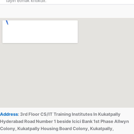
təyin etmək kritikdir.
Address
: 3rd Floor CS/IT Training Institutes In Kukatpally
Hyderabad Road Number 1 beside Icici Bank 1st Phase Allwyn
Colony, Kukatpally Housing Board Colony, Kukatpally,