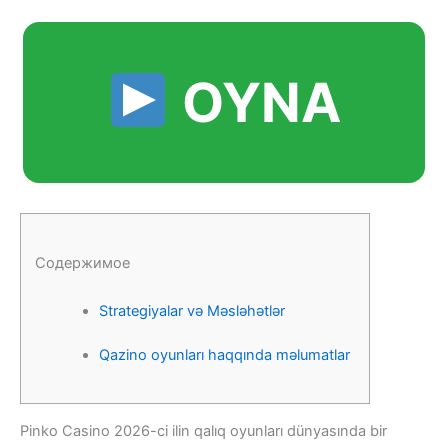
OYNA
Содержимое
Strategiyalar və Məsləhətlər
Qazino oyunları haqqında məlumatlar
Pinko Casino 2026-ci ilin qalıq oyunları dünyasında bir