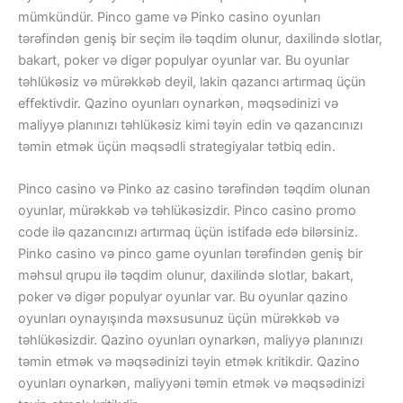
mümkündür. Pinco game və Pinko casino oyunları
tərəfindən geniş bir seçim ilə təqdim olunur, daxilində slotlar,
bakart, poker və digər populyar oyunlar var. Bu oyunlar
təhlükəsiz və mürəkkəb deyil, lakin qazancı artırmaq üçün
effektivdir. Qazino oyunları oynarkən, məqsədinizi və
maliyyə planınızı təhlükəsiz kimi təyin edin və qazancınızı
təmin etmək üçün məqsədli strategiyalar tətbiq edin.
Pinco casino və Pinko az casino tərəfindən təqdim olunan
oyunlar, mürəkkəb və təhlükəsizdir. Pinco casino promo
code ilə qazancınızı artırmaq üçün istifadə edə bilərsiniz.
Pinko casino və pinco game oyunları tərəfindən geniş bir
məhsul qrupu ilə təqdim olunur, daxilində slotlar, bakart,
poker və digər populyar oyunlar var. Bu oyunlar qazino
oyunları oynayışında məxsusunuz üçün mürəkkəb və
təhlükəsizdir. Qazino oyunları oynarkən, maliyyə planınızı
təmin etmək və məqsədinizi təyin etmək kritikdir. Qazino
oyunları oynarkən, maliyyəni təmin etmək və məqsədinizi