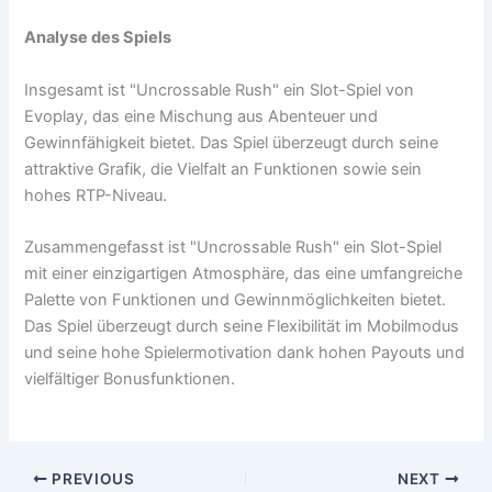
Analyse des Spiels
Insgesamt ist "Uncrossable Rush" ein Slot-Spiel von
Evoplay, das eine Mischung aus Abenteuer und
Gewinnfähigkeit bietet. Das Spiel überzeugt durch seine
attraktive Grafik, die Vielfalt an Funktionen sowie sein
hohes RTP-Niveau.
Zusammengefasst ist "Uncrossable Rush" ein Slot-Spiel
mit einer einzigartigen Atmosphäre, das eine umfangreiche
Palette von Funktionen und Gewinnmöglichkeiten bietet.
Das Spiel überzeugt durch seine Flexibilität im Mobilmodus
und seine hohe Spielermotivation dank hohen Payouts und
vielfältiger Bonusfunktionen.
PREVIOUS
NEXT