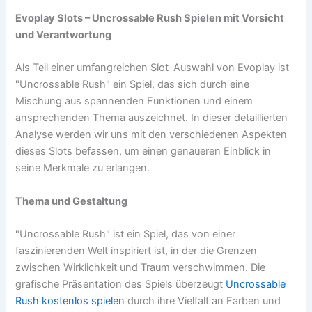
Evoplay Slots – Uncrossable Rush Spielen mit Vorsicht
und Verantwortung
Als Teil einer umfangreichen Slot-Auswahl von Evoplay ist
"Uncrossable Rush" ein Spiel, das sich durch eine
Mischung aus spannenden Funktionen und einem
ansprechenden Thema auszeichnet. In dieser detaillierten
Analyse werden wir uns mit den verschiedenen Aspekten
dieses Slots befassen, um einen genaueren Einblick in
seine Merkmale zu erlangen.
Thema und Gestaltung
"Uncrossable Rush" ist ein Spiel, das von einer
faszinierenden Welt inspiriert ist, in der die Grenzen
zwischen Wirklichkeit und Traum verschwimmen. Die
grafische Präsentation des Spiels überzeugt
Uncrossable
Rush kostenlos spielen
durch ihre Vielfalt an Farben und