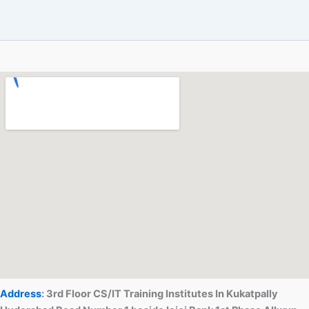
Address
: 3rd Floor CS/IT Training Institutes In Kukatpally