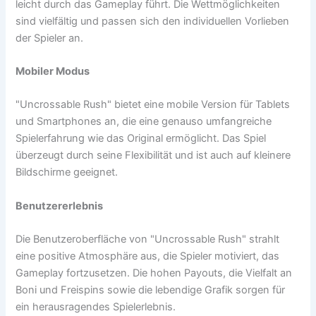
leicht durch das Gameplay führt. Die Wettmöglichkeiten
sind vielfältig und passen sich den individuellen Vorlieben
der Spieler an.
Mobiler Modus
"Uncrossable Rush" bietet eine mobile Version für Tablets
und Smartphones an, die eine genauso umfangreiche
Spielerfahrung wie das Original ermöglicht. Das Spiel
überzeugt durch seine Flexibilität und ist auch auf kleinere
Bildschirme geeignet.
Benutzererlebnis
Die Benutzeroberfläche von "Uncrossable Rush" strahlt
eine positive Atmosphäre aus, die Spieler motiviert, das
Gameplay fortzusetzen. Die hohen Payouts, die Vielfalt an
Boni und Freispins sowie die lebendige Grafik sorgen für
ein herausragendes Spielerlebnis.