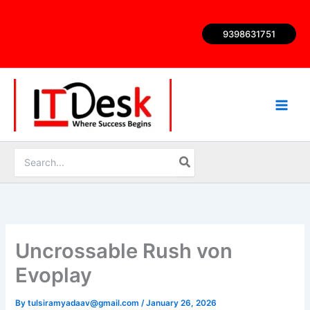
Skip
to
9398631751
content
Search
for:
Uncrossable Rush von
Evoplay
By
tulsiramyadaav@gmail.com
/
January 26, 2026