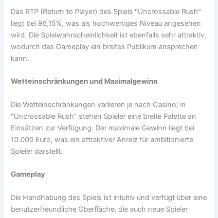
Das RTP (Return to Player) des Spiels "Uncrossable Rush"
liegt bei 96,15%, was als hochwertiges Niveau angesehen
wird. Die Spielwahrscheinlichkeit ist ebenfalls sehr attraktiv,
wodurch das Gameplay ein breites Publikum ansprechen
kann.
Wetteinschränkungen und Maximalgewinn
Die Wetteinschränkungen variieren je nach Casino; in
"Uncrossable Rush" stehen Spieler eine breite Palette an
Einsätzen zur Verfügung. Der maximale Gewinn liegt bei
10.000 Euro, was ein attraktiver Anreiz für ambitionierte
Spieler darstellt.
Gameplay
Die Handhabung des Spiels ist intuitiv und verfügt über eine
benutzerfreundliche Oberfläche, die auch neue Spieler